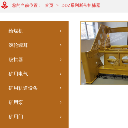
您的当前位置：
首页
>
DDZ系列断带抓捕器
给煤机
滚轮罐耳
破拱器
矿用电气
矿用轨道设备
矿用泵
矿用门