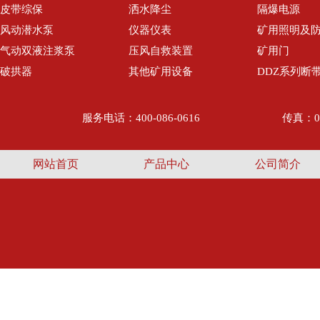
皮带综保
洒水降尘
隔爆电源
风动潜水泵
仪器仪表
矿用照明及
气动双液注浆泵
压风自救装置
矿用门
破拱器
其他矿用设备
DDZ系列断
服务电话：400-086-0616
传真：05
网站首页
产品中心
公司简介