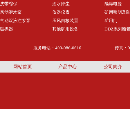
皮带综保
洒水降尘
隔爆电源
风动潜水泵
仪器仪表
矿用照明及
气动双液注浆泵
压风自救装置
矿用门
破拱器
其他矿用设备
DDZ系列断
服务电话：400-086-0616
传真：05
网站首页
产品中心
公司简介