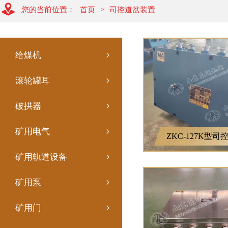
您的当前位置：
首页
>
司控道岔装置
给煤机
滚轮罐耳
破拱器
矿用电气
矿用轨道设备
矿用泵
矿用门