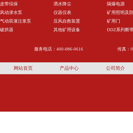
皮带综保
洒水降尘
隔爆电源
风动潜水泵
仪器仪表
矿用照明及
气动双液注浆泵
压风自救装置
矿用门
破拱器
其他矿用设备
DDZ系列断
服务电话：400-086-0616
传真：05
网站首页
产品中心
公司简介