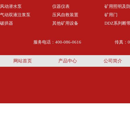
风动潜水泵
仪器仪表
矿用照明及
气动双液注浆泵
压风自救装置
矿用门
破拱器
其他矿用设备
DDZ系列断
服务电话：400-086-0616
传真：05
网站首页
产品中心
公司简介