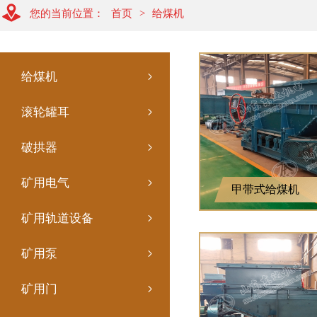
您的当前位置：
首页
>
给煤机
给煤机
滚轮罐耳
破拱器
矿用电气
甲带式给煤机
矿用轨道设备
矿用泵
矿用门