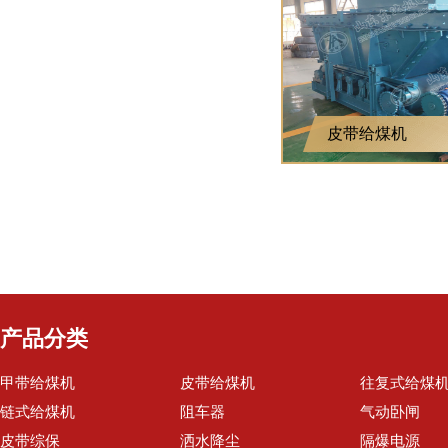
皮带给煤机
产品分类
甲带给煤机
皮带给煤机
往复式给煤
链式给煤机
阻车器
气动卧闸
皮带综保
洒水降尘
隔爆电源