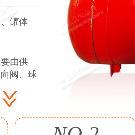
架、罐体
主要由供
换向阀、球
NO.2