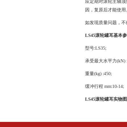
应定期对滚轮主轴顶
因，复原后才能使用
如发现质量问题，不
LS45滚轮罐耳基本
型号:LS35;
承受最大水平力(kN) : 
重量(kg) :450;
缓冲行程 mm:10-14;
LS45滚轮罐耳实物图