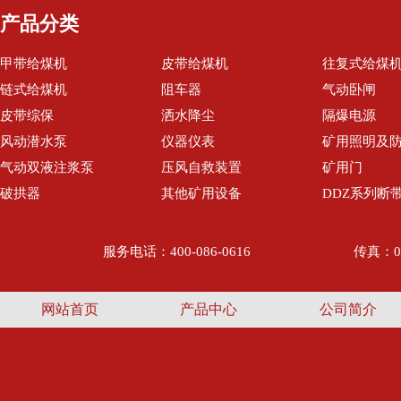
产品分类
甲带给煤机
皮带给煤机
往复式给煤
链式给煤机
阻车器
气动卧闸
皮带综保
洒水降尘
隔爆电源
风动潜水泵
仪器仪表
矿用照明及
气动双液注浆泵
压风自救装置
矿用门
破拱器
其他矿用设备
DDZ系列断
服务电话：400-086-0616
传真：05
网站首页
产品中心
公司简介