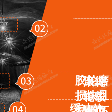
胶轮磨
滚轮
损快且
轮毂
缓冲效
易损坏
有过