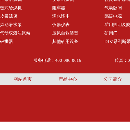
链式给煤机
阻车器
气动卧闸
皮带综保
洒水降尘
隔爆电源
风动潜水泵
仪器仪表
矿用照明及
气动双液注浆泵
压风自救装置
矿用门
破拱器
其他矿用设备
DDZ系列断
服务电话：400-086-0616
传真：05
网站首页
产品中心
公司简介