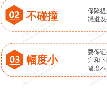
保障提
不碰撞
罐道发
要保证
幅度小
升和下
幅度不