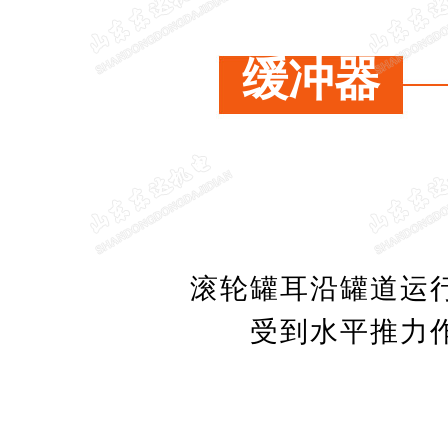
缓冲器
滚轮罐耳沿罐道运
受到水平推力