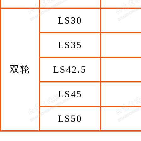
LS30
LS35
双轮
LS42.5
LS45
LS50