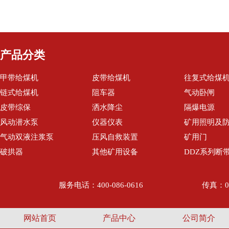
产品分类
甲带给煤机
皮带给煤机
往复式给煤
链式给煤机
阻车器
气动卧闸
皮带综保
洒水降尘
隔爆电源
风动潜水泵
仪器仪表
矿用照明及
气动双液注浆泵
压风自救装置
矿用门
破拱器
其他矿用设备
DDZ系列断
服务电话：400-086-0616
传真：05
网站首页
产品中心
公司简介