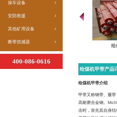
操车设备
安防救援
其他矿用设备
断带抓捕器
给
400-086-0616
给煤机甲带产品
给煤机甲带介绍
甲带又称钢带、履带
高耐磨合金钢。Mn
击时，首先其自身结