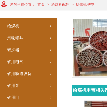
您的当前位置：
首页
>
给煤机配件
>
给煤机甲带
给煤机
滚轮罐耳
破拱器
矿用电气
矿用轨道设备
矿用泵
给煤机甲带相关
矿用门