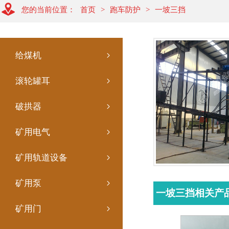
您的当前位置：
首页
>
跑车防护
>
一坡三挡
给煤机
滚轮罐耳
破拱器
矿用电气
矿用轨道设备
矿用泵
一坡三挡相关产
矿用门