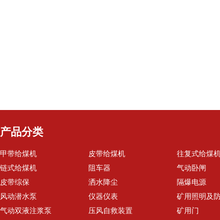
产品分类
甲带给煤机
皮带给煤机
往复式给煤
链式给煤机
阻车器
气动卧闸
皮带综保
洒水降尘
隔爆电源
风动潜水泵
仪器仪表
矿用照明及
气动双液注浆泵
压风自救装置
矿用门