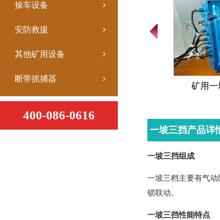
操车设备
安防救援
其他矿用设备
断带抓捕器
矿用一
400-086-0616
一坡三挡产品详
一坡三挡组成
一坡三档主要有气动
锁联动。
一坡三挡性能特点