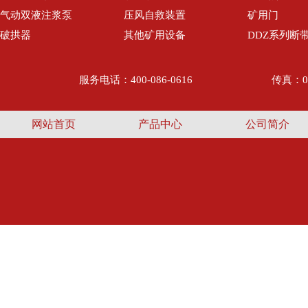
气动双液注浆泵
压风自救装置
矿用门
破拱器
其他矿用设备
DDZ系列断
服务电话：400-086-0616
传真：05
网站首页
产品中心
公司简介