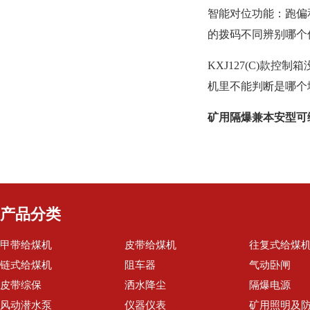
智能对位功能：跑偏
的拨码不同辨别哪个
KXJ127(C)
机里不能判断是哪个
矿用隔爆兼本安型可
产品分类
甲带给煤机
皮带给煤机
往复式给煤
链式给煤机
阻车器
气动卧闸
皮带综保
洒水降尘
隔爆电源
风动潜水泵
仪器仪表
矿用照明及