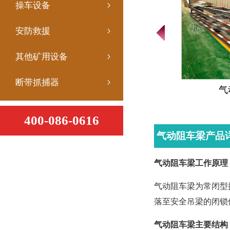
操车设备
安防救援
其他矿用设备
断带抓捕器
气
400-086-0616
气动阻车梁产品
气动阻车梁工作原理
气动阻车梁为常闭型
落至安全吊梁的闭锁
气动阻车梁主要结构