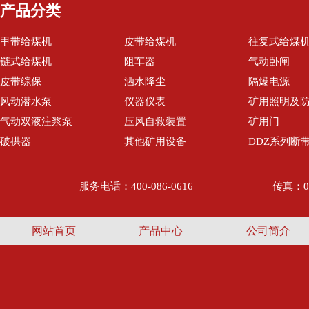
产品分类
甲带给煤机
皮带给煤机
往复式给煤
链式给煤机
阻车器
气动卧闸
皮带综保
洒水降尘
隔爆电源
风动潜水泵
仪器仪表
矿用照明及
气动双液注浆泵
压风自救装置
矿用门
破拱器
其他矿用设备
DDZ系列断
服务电话：400-086-0616
传真：05
网站首页
产品中心
公司简介