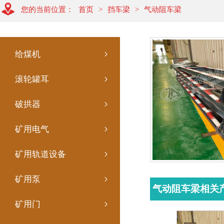
您的当前位置：
首页
>
挡车梁
>
气动阻车梁
给煤机
滚轮罐耳
破拱器
矿用电气
矿用轨道设备
矿用泵
气动阻车梁相关
矿用门