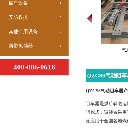
操车设备
安防救援
其他矿用设备
断带抓捕器
气
400-086-0616
QZCS6气动阻
QZCS6气动阻车器
阻车器是煤矿轨道运
阻轮式，该装置采用
泛应用于全国各地煤