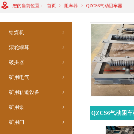
您的当前位置：
首页
>
阻车器
>
QZCS6气动阻车器
给煤机
滚轮罐耳
破拱器
矿用电气
矿用轨道设备
矿用泵
QZCS6气动阻
矿用门