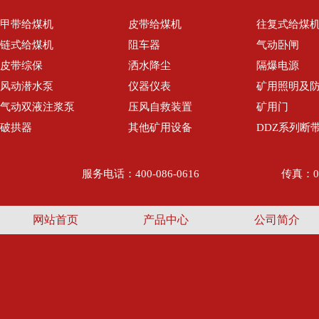
甲带给煤机
皮带给煤机
往复式给煤
链式给煤机
阻车器
气动卧闸
皮带综保
洒水降尘
隔爆电源
风动潜水泵
仪器仪表
矿用照明及
气动双液注浆泵
压风自救装置
矿用门
破拱器
其他矿用设备
DDZ系列断
服务电话：400-086-0616
传真：05
网站首页
产品中心
公司简介