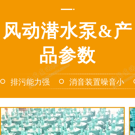
风动潜水泵&产
品参数
排污能力强
消音装置噪音小