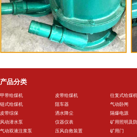
产品分类
甲带给煤机
皮带给煤机
往复式给煤
链式给煤机
阻车器
气动卧闸
皮带综保
洒水降尘
隔爆电源
风动潜水泵
仪器仪表
矿用照明及
气动双液注浆泵
压风自救装置
矿用门