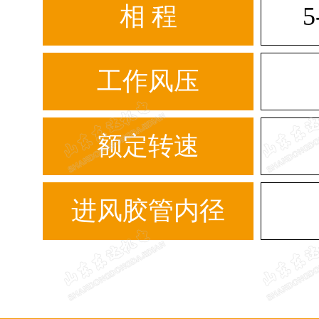
相 程
5
工作风压
额定转速
进风胶管内径