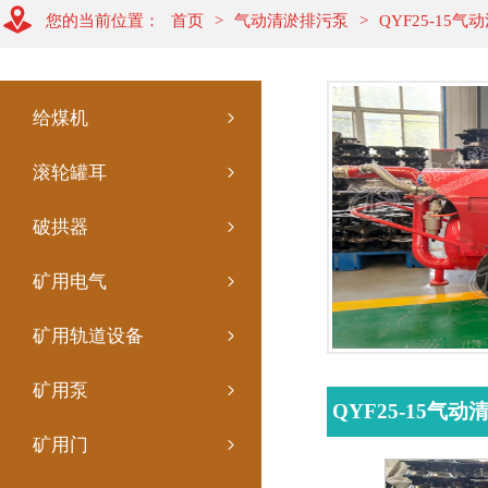
您的当前位置：
首页
>
气动清淤排污泵
>
QYF25-15
给煤机
滚轮罐耳
破拱器
矿用电气
矿用轨道设备
矿用泵
QYF25-15
矿用门