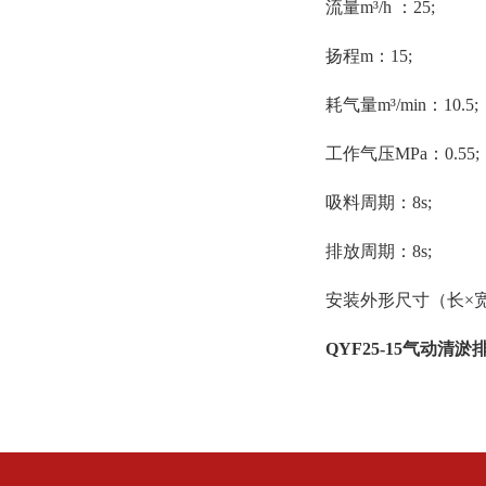
流量m³/h ：25;
扬程m：15;
耗气量m³/min：10.5;
工作气压MPa：0.55;
吸料周期：8s;
排放周期：8s;
安装外形尺寸（长×宽×高
QYF25-15气动清