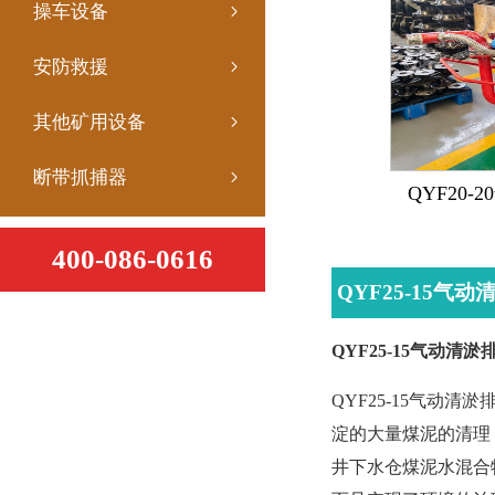
操车设备
安防救援
其他矿用设备
断带抓捕器
QYF20
400-086-0616
QYF25-15气
QYF25-15气动清
QYF25-15气
淀的大量煤泥的清理
井下水仓煤泥水混合