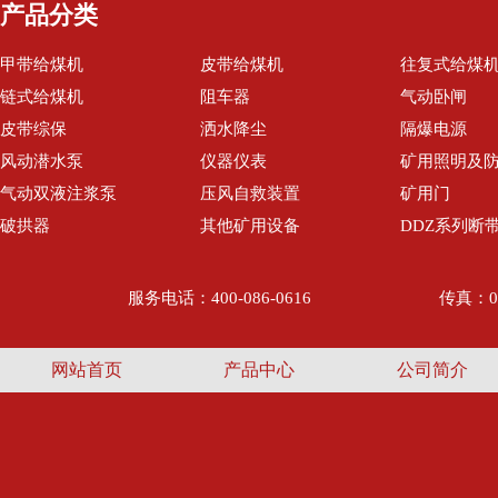
产品分类
甲带给煤机
皮带给煤机
往复式给煤
链式给煤机
阻车器
气动卧闸
皮带综保
洒水降尘
隔爆电源
风动潜水泵
仪器仪表
矿用照明及
气动双液注浆泵
压风自救装置
矿用门
破拱器
其他矿用设备
DDZ系列断
服务电话：400-086-0616
传真：05
网站首页
产品中心
公司简介